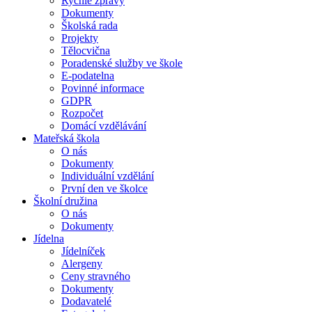
Rychlé zprávy
Dokumenty
Školská rada
Projekty
Tělocvična
Poradenské služby ve škole
E-podatelna
Povinné informace
GDPR
Rozpočet
Domácí vzdělávání
Mateřská škola
O nás
Dokumenty
Individuální vzdělání
První den ve školce
Školní družina
O nás
Dokumenty
Jídelna
Jídelníček
Alergeny
Ceny stravného
Dokumenty
Dodavatelé