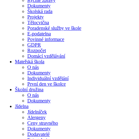
Rychlé zprávy
Dokumenty
Školská rada
Projekty
Tělocvična
Poradenské služby ve škole
E-podatelna
Povinné informace
GDPR
Rozpočet
Domácí vzdělávání
Mateřská škola
O nás
Dokumenty
Individuální vzdělání
První den ve školce
Školní družina
O nás
Dokumenty
Jídelna
Jídelníček
Alergeny
Ceny stravného
Dokumenty
Dodavatelé