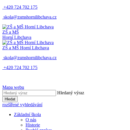
+420 724 702 175
skola@zsmshornilibchava.cz
ZŠ
a
MŠ
Horní Libchava
ZŠ
a
MŠ
Horní Libchava
skola@zsmshornilibchava.cz
+420 724 702 175
Mapa webu
Hledaný výraz
Hledat
rozšířené vyhledávání
Základní škola
O nás
Historie