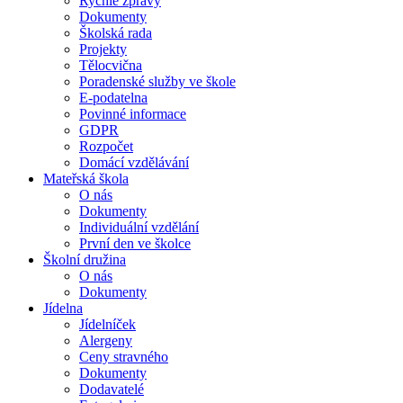
Rychlé zprávy
Dokumenty
Školská rada
Projekty
Tělocvična
Poradenské služby ve škole
E-podatelna
Povinné informace
GDPR
Rozpočet
Domácí vzdělávání
Mateřská škola
O nás
Dokumenty
Individuální vzdělání
První den ve školce
Školní družina
O nás
Dokumenty
Jídelna
Jídelníček
Alergeny
Ceny stravného
Dokumenty
Dodavatelé