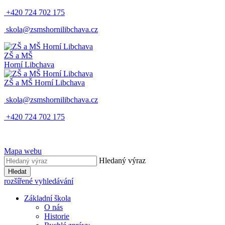
+420 724 702 175
skola@zsmshornilibchava.cz
ZŠ
a
MŠ
Horní Libchava
ZŠ
a
MŠ
Horní Libchava
skola@zsmshornilibchava.cz
+420 724 702 175
Mapa webu
Hledaný výraz
Hledat
rozšířené vyhledávání
Základní škola
O nás
Historie