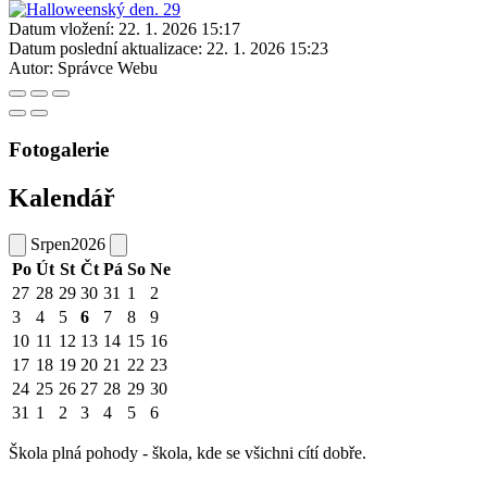
Datum vložení:
22. 1. 2026 15:17
Datum poslední aktualizace:
22. 1. 2026 15:23
Autor:
Správce Webu
Fotogalerie
Kalendář
Srpen
2026
Po
Út
St
Čt
Pá
So
Ne
27
28
29
30
31
1
2
3
4
5
6
7
8
9
10
11
12
13
14
15
16
17
18
19
20
21
22
23
24
25
26
27
28
29
30
31
1
2
3
4
5
6
Škola plná pohody - škola, kde se všichni cítí dobře.