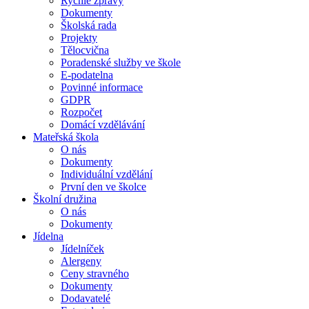
Rychlé zprávy
Dokumenty
Školská rada
Projekty
Tělocvična
Poradenské služby ve škole
E-podatelna
Povinné informace
GDPR
Rozpočet
Domácí vzdělávání
Mateřská škola
O nás
Dokumenty
Individuální vzdělání
První den ve školce
Školní družina
O nás
Dokumenty
Jídelna
Jídelníček
Alergeny
Ceny stravného
Dokumenty
Dodavatelé