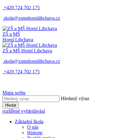
+420 724 702 175
skola@zsmshornilibchava.cz
ZŠ
a
MŠ
Horní Libchava
ZŠ
a
MŠ
Horní Libchava
skola@zsmshornilibchava.cz
+420 724 702 175
Mapa webu
Hledaný výraz
Hledat
rozšířené vyhledávání
Základní škola
O nás
Historie