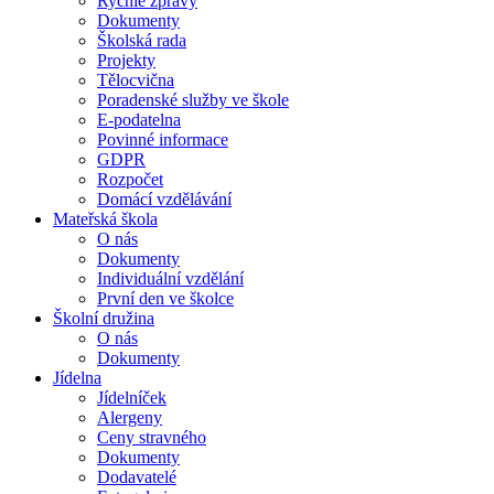
Rychlé zprávy
Dokumenty
Školská rada
Projekty
Tělocvična
Poradenské služby ve škole
E-podatelna
Povinné informace
GDPR
Rozpočet
Domácí vzdělávání
Mateřská škola
O nás
Dokumenty
Individuální vzdělání
První den ve školce
Školní družina
O nás
Dokumenty
Jídelna
Jídelníček
Alergeny
Ceny stravného
Dokumenty
Dodavatelé