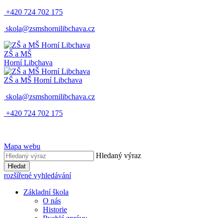
+420 724 702 175
skola@zsmshornilibchava.cz
ZŠ
a
MŠ
Horní Libchava
ZŠ
a
MŠ
Horní Libchava
skola@zsmshornilibchava.cz
+420 724 702 175
Mapa webu
Hledaný výraz
Hledat
rozšířené vyhledávání
Základní škola
O nás
Historie