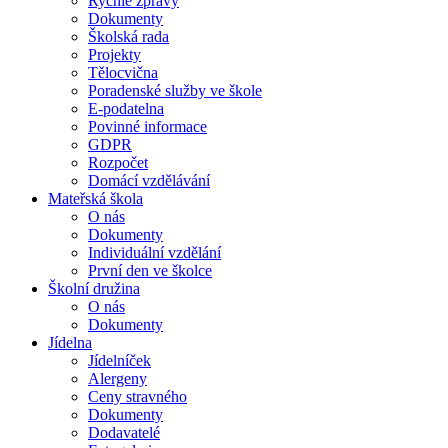
Rychlé zprávy
Dokumenty
Školská rada
Projekty
Tělocvična
Poradenské služby ve škole
E-podatelna
Povinné informace
GDPR
Rozpočet
Domácí vzdělávání
Mateřská škola
O nás
Dokumenty
Individuální vzdělání
První den ve školce
Školní družina
O nás
Dokumenty
Jídelna
Jídelníček
Alergeny
Ceny stravného
Dokumenty
Dodavatelé