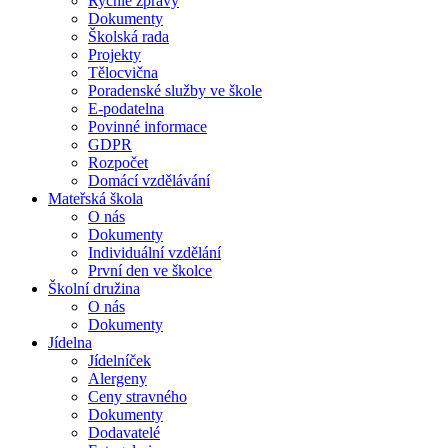
Rychlé zprávy
Dokumenty
Školská rada
Projekty
Tělocvična
Poradenské služby ve škole
E-podatelna
Povinné informace
GDPR
Rozpočet
Domácí vzdělávání
Mateřská škola
O nás
Dokumenty
Individuální vzdělání
První den ve školce
Školní družina
O nás
Dokumenty
Jídelna
Jídelníček
Alergeny
Ceny stravného
Dokumenty
Dodavatelé