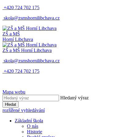
+420 724 702 175
skola@zsmshornilibchava.cz
ZŠ
a
MŠ
Horní Libchava
ZŠ
a
MŠ
Horní Libchava
skola@zsmshornilibchava.cz
+420 724 702 175
Mapa webu
Hledaný výraz
Hledat
rozšířené vyhledávání
Základní škola
O nás
Historie