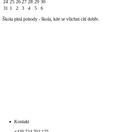
24
25
26
27
28
29
30
31
1
2
3
4
5
6
Škola plná pohody - škola, kde se všichni cítí dobře.
Kontakt
+420 724 702 175