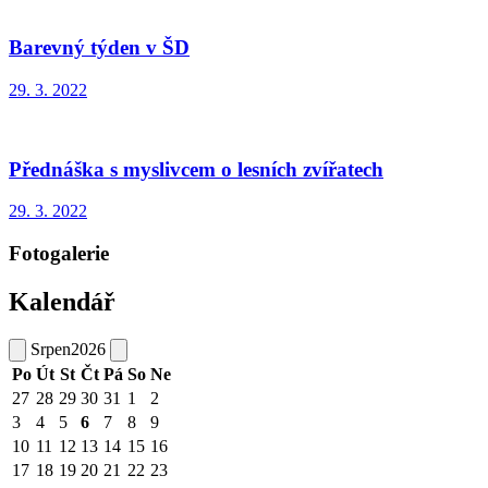
Barevný týden v ŠD
29. 3. 2022
Přednáška s myslivcem o lesních zvířatech
29. 3. 2022
Fotogalerie
Kalendář
Srpen
2026
Po
Út
St
Čt
Pá
So
Ne
27
28
29
30
31
1
2
3
4
5
6
7
8
9
10
11
12
13
14
15
16
17
18
19
20
21
22
23