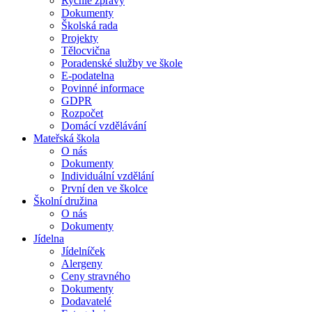
Rychlé zprávy
Dokumenty
Školská rada
Projekty
Tělocvična
Poradenské služby ve škole
E-podatelna
Povinné informace
GDPR
Rozpočet
Domácí vzdělávání
Mateřská škola
O nás
Dokumenty
Individuální vzdělání
První den ve školce
Školní družina
O nás
Dokumenty
Jídelna
Jídelníček
Alergeny
Ceny stravného
Dokumenty
Dodavatelé