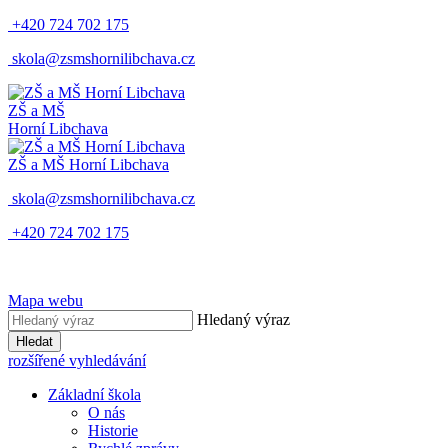
+420 724 702 175
skola@zsmshornilibchava.cz
ZŠ
a
MŠ
Horní Libchava
ZŠ
a
MŠ
Horní Libchava
skola@zsmshornilibchava.cz
+420 724 702 175
Mapa webu
Hledaný výraz
Hledat
rozšířené vyhledávání
Základní škola
O nás
Historie