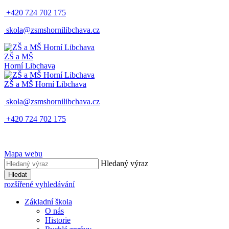
+420 724 702 175
skola@zsmshornilibchava.cz
ZŠ
a
MŠ
Horní Libchava
ZŠ
a
MŠ
Horní Libchava
skola@zsmshornilibchava.cz
+420 724 702 175
Mapa webu
Hledaný výraz
Hledat
rozšířené vyhledávání
Základní škola
O nás
Historie