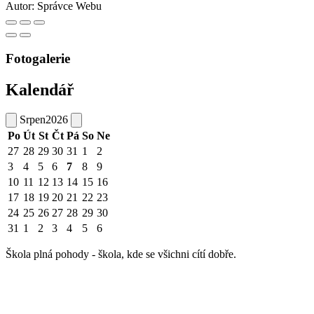
Autor:
Správce Webu
Fotogalerie
Kalendář
Srpen
2026
Po
Út
St
Čt
Pá
So
Ne
27
28
29
30
31
1
2
3
4
5
6
7
8
9
10
11
12
13
14
15
16
17
18
19
20
21
22
23
24
25
26
27
28
29
30
31
1
2
3
4
5
6
Škola plná pohody - škola, kde se všichni cítí dobře.