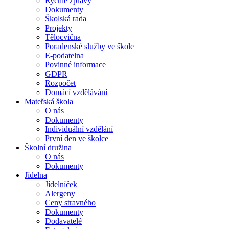
Rychlé zprávy
Dokumenty
Školská rada
Projekty
Tělocvična
Poradenské služby ve škole
E-podatelna
Povinné informace
GDPR
Rozpočet
Domácí vzdělávání
Mateřská škola
O nás
Dokumenty
Individuální vzdělání
První den ve školce
Školní družina
O nás
Dokumenty
Jídelna
Jídelníček
Alergeny
Ceny stravného
Dokumenty
Dodavatelé