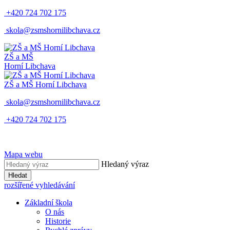
+420 724 702 175
skola@zsmshornilibchava.cz
ZŠ
a
MŠ
Horní Libchava
ZŠ
a
MŠ
Horní Libchava
skola@zsmshornilibchava.cz
+420 724 702 175
Mapa webu
Hledaný výraz
Hledat
rozšířené vyhledávání
Základní škola
O nás
Historie