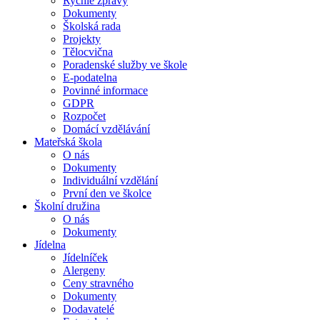
Rychlé zprávy
Dokumenty
Školská rada
Projekty
Tělocvična
Poradenské služby ve škole
E-podatelna
Povinné informace
GDPR
Rozpočet
Domácí vzdělávání
Mateřská škola
O nás
Dokumenty
Individuální vzdělání
První den ve školce
Školní družina
O nás
Dokumenty
Jídelna
Jídelníček
Alergeny
Ceny stravného
Dokumenty
Dodavatelé