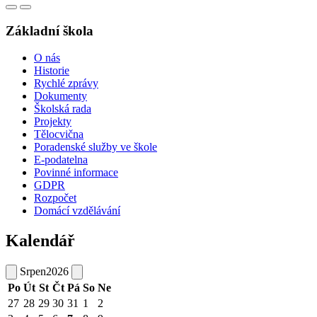
Základní škola
O nás
Historie
Rychlé zprávy
Dokumenty
Školská rada
Projekty
Tělocvična
Poradenské služby ve škole
E-podatelna
Povinné informace
GDPR
Rozpočet
Domácí vzdělávání
Kalendář
Srpen
2026
Po
Út
St
Čt
Pá
So
Ne
27
28
29
30
31
1
2