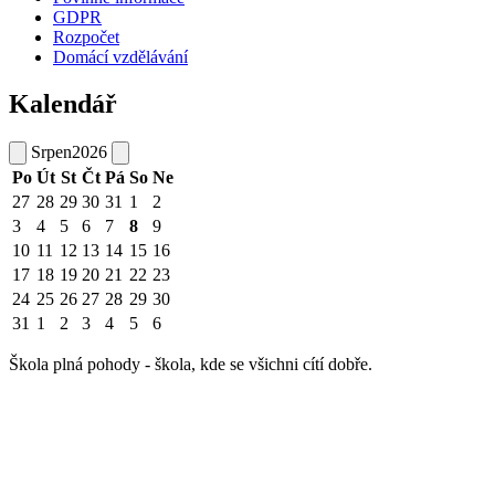
GDPR
Rozpočet
Domácí vzdělávání
Kalendář
Srpen
2026
Po
Út
St
Čt
Pá
So
Ne
27
28
29
30
31
1
2
3
4
5
6
7
8
9
10
11
12
13
14
15
16
17
18
19
20
21
22
23
24
25
26
27
28
29
30
31
1
2
3
4
5
6
Škola plná pohody - škola, kde se všichni cítí dobře.