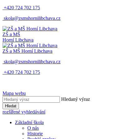
+420 724 702 175
skola@zsmshornilibchava.cz
ZŠ
a
MŠ
Horní Libchava
ZŠ
a
MŠ
Horní Libchava
skola@zsmshornilibchava.cz
+420 724 702 175
Mapa webu
Hledaný výraz
Hledat
rozšířené vyhledávání
Základní škola
O nás
Historie