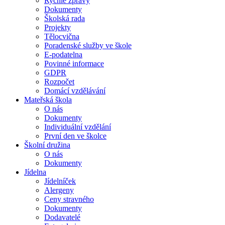
Rychlé zprávy
Dokumenty
Školská rada
Projekty
Tělocvična
Poradenské služby ve škole
E-podatelna
Povinné informace
GDPR
Rozpočet
Domácí vzdělávání
Mateřská škola
O nás
Dokumenty
Individuální vzdělání
První den ve školce
Školní družina
O nás
Dokumenty
Jídelna
Jídelníček
Alergeny
Ceny stravného
Dokumenty
Dodavatelé