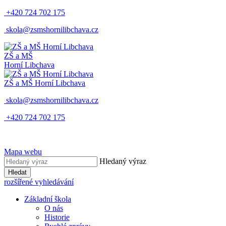
+420 724 702 175
skola@zsmshornilibchava.cz
ZŠ
a
MŠ
Horní Libchava
ZŠ
a
MŠ
Horní Libchava
skola@zsmshornilibchava.cz
+420 724 702 175
Mapa webu
Hledaný výraz
Hledat
rozšířené vyhledávání
Základní škola
O nás
Historie