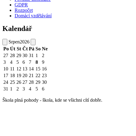
GDPR
Rozpočet
Domácí vzdělávání
Kalendář
Srpen
2026
Po
Út
St
Čt
Pá
So
Ne
27
28
29
30
31
1
2
3
4
5
6
7
8
9
10
11
12
13
14
15
16
17
18
19
20
21
22
23
24
25
26
27
28
29
30
31
1
2
3
4
5
6
Škola plná pohody - škola, kde se všichni cítí dobře.