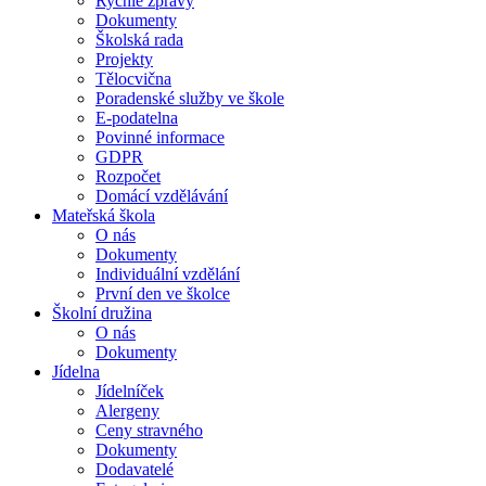
Rychlé zprávy
Dokumenty
Školská rada
Projekty
Tělocvična
Poradenské služby ve škole
E-podatelna
Povinné informace
GDPR
Rozpočet
Domácí vzdělávání
Mateřská škola
O nás
Dokumenty
Individuální vzdělání
První den ve školce
Školní družina
O nás
Dokumenty
Jídelna
Jídelníček
Alergeny
Ceny stravného
Dokumenty
Dodavatelé