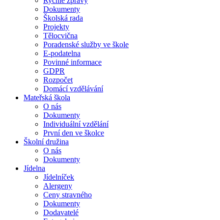
Rychlé zprávy
Dokumenty
Školská rada
Projekty
Tělocvična
Poradenské služby ve škole
E-podatelna
Povinné informace
GDPR
Rozpočet
Domácí vzdělávání
Mateřská škola
O nás
Dokumenty
Individuální vzdělání
První den ve školce
Školní družina
O nás
Dokumenty
Jídelna
Jídelníček
Alergeny
Ceny stravného
Dokumenty
Dodavatelé