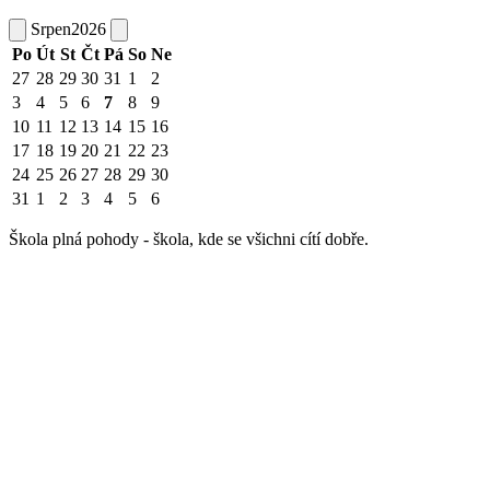
Srpen
2026
Po
Út
St
Čt
Pá
So
Ne
27
28
29
30
31
1
2
3
4
5
6
7
8
9
10
11
12
13
14
15
16
17
18
19
20
21
22
23
24
25
26
27
28
29
30
31
1
2
3
4
5
6
Škola plná pohody - škola, kde se všichni cítí dobře.