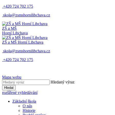
+420 724 702 175
skola@zsmshornilibchava.cz
ZŠ
a
MŠ
Horní Libchava
ZŠ
a
MŠ
Horní Libchava
skola@zsmshornilibchava.cz
+420 724 702 175
Mapa webu
Hledaný výraz
Hledat
rozšířené vyhledávání
Základní škola
O nás
Historie