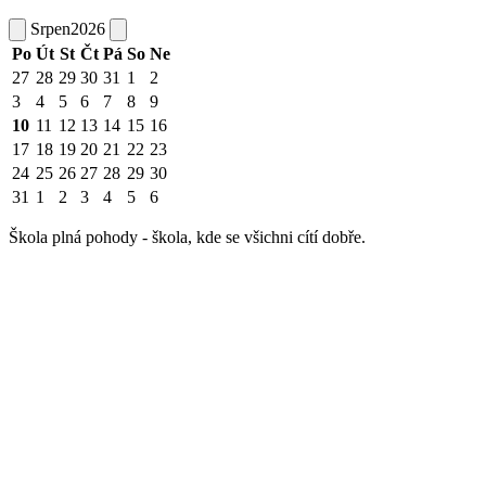
Srpen
2026
Po
Út
St
Čt
Pá
So
Ne
27
28
29
30
31
1
2
3
4
5
6
7
8
9
10
11
12
13
14
15
16
17
18
19
20
21
22
23
24
25
26
27
28
29
30
31
1
2
3
4
5
6
Škola plná pohody - škola, kde se všichni cítí dobře.