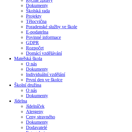
Rychlé zprávy
Dokumenty
Školská rada
Projekty
Tělocvična
Poradenské služby ve škole
E-podatelna
Povinné informace
GDPR
Rozpočet
Domácí vzdělávání
Mateřská škola
O nás
Dokumenty
Individuální vzdělání
První den ve školce
Školní družina
O nás
Dokumenty
Jídelna
Jídelníček
Alergeny
Ceny stravného
Dokumenty
Dodavatelé