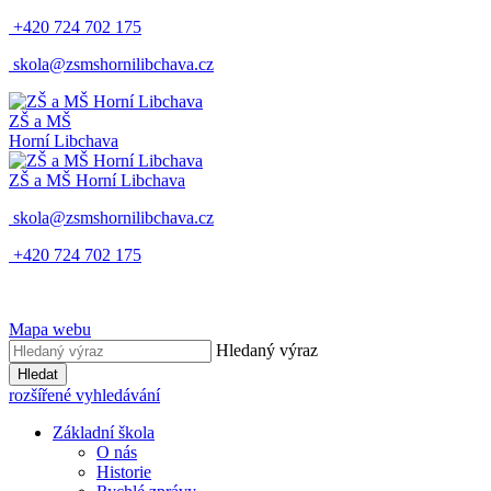
+420 724 702 175
skola@zsmshornilibchava.cz
ZŠ
a
MŠ
Horní Libchava
ZŠ
a
MŠ
Horní Libchava
skola@zsmshornilibchava.cz
+420 724 702 175
Mapa webu
Hledaný výraz
Hledat
rozšířené vyhledávání
Základní škola
O nás
Historie