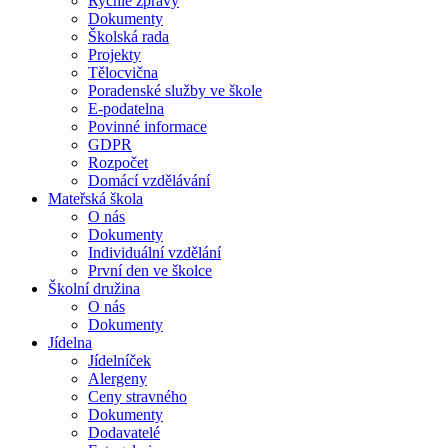
Rychlé zprávy
Dokumenty
Školská rada
Projekty
Tělocvična
Poradenské služby ve škole
E-podatelna
Povinné informace
GDPR
Rozpočet
Domácí vzdělávání
Mateřská škola
O nás
Dokumenty
Individuální vzdělání
První den ve školce
Školní družina
O nás
Dokumenty
Jídelna
Jídelníček
Alergeny
Ceny stravného
Dokumenty
Dodavatelé