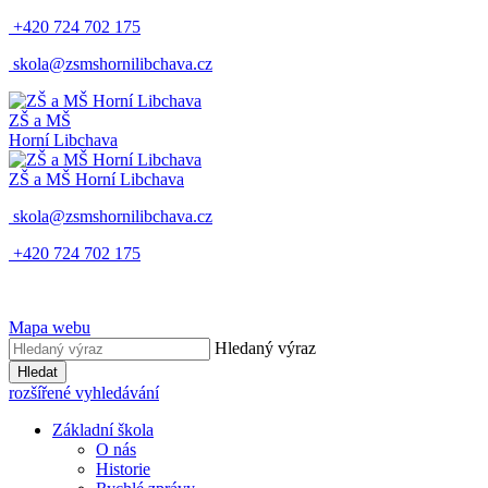
+420 724 702 175
skola@zsmshornilibchava.cz
ZŠ
a
MŠ
Horní Libchava
ZŠ
a
MŠ
Horní Libchava
skola@zsmshornilibchava.cz
+420 724 702 175
Mapa webu
Hledaný výraz
Hledat
rozšířené vyhledávání
Základní škola
O nás
Historie