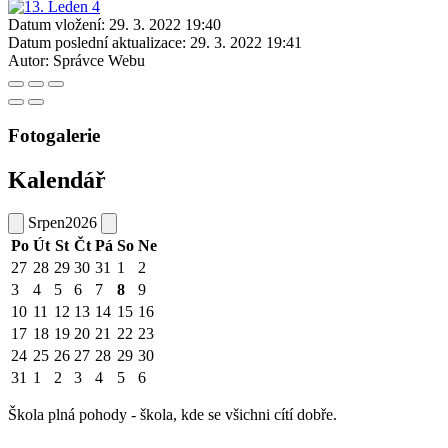
Datum vložení:
29. 3. 2022 19:40
Datum poslední aktualizace:
29. 3. 2022 19:41
Autor:
Správce Webu
Fotogalerie
Kalendář
Srpen
2026
Po
Út
St
Čt
Pá
So
Ne
27
28
29
30
31
1
2
3
4
5
6
7
8
9
10
11
12
13
14
15
16
17
18
19
20
21
22
23
24
25
26
27
28
29
30
31
1
2
3
4
5
6
Škola plná pohody - škola, kde se všichni cítí dobře.