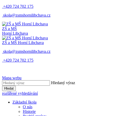
+420 724 702 175
skola@zsmshornilibchava.cz
ZŠ
a
MŠ
Horní Libchava
ZŠ
a
MŠ
Horní Libchava
skola@zsmshornilibchava.cz
+420 724 702 175
Mapa webu
Hledaný výraz
Hledat
rozšířené vyhledávání
Základní škola
O nás
Historie