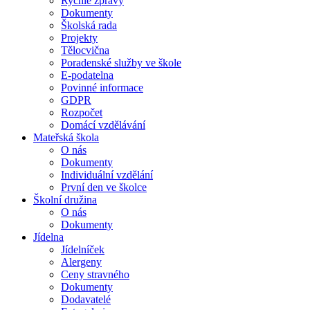
Rychlé zprávy
Dokumenty
Školská rada
Projekty
Tělocvična
Poradenské služby ve škole
E-podatelna
Povinné informace
GDPR
Rozpočet
Domácí vzdělávání
Mateřská škola
O nás
Dokumenty
Individuální vzdělání
První den ve školce
Školní družina
O nás
Dokumenty
Jídelna
Jídelníček
Alergeny
Ceny stravného
Dokumenty
Dodavatelé