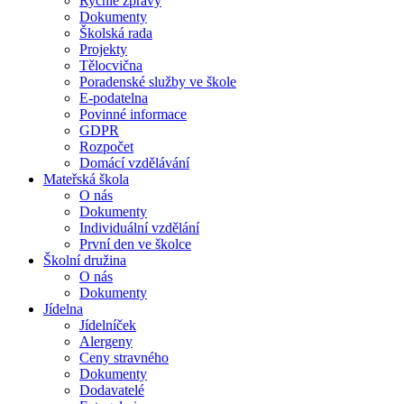
Rychlé zprávy
Dokumenty
Školská rada
Projekty
Tělocvična
Poradenské služby ve škole
E-podatelna
Povinné informace
GDPR
Rozpočet
Domácí vzdělávání
Mateřská škola
O nás
Dokumenty
Individuální vzdělání
První den ve školce
Školní družina
O nás
Dokumenty
Jídelna
Jídelníček
Alergeny
Ceny stravného
Dokumenty
Dodavatelé