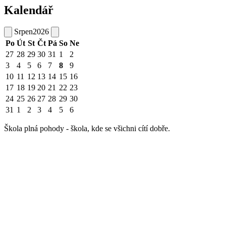
Kalendář
Srpen
2026
Po
Út
St
Čt
Pá
So
Ne
27
28
29
30
31
1
2
3
4
5
6
7
8
9
10
11
12
13
14
15
16
17
18
19
20
21
22
23
24
25
26
27
28
29
30
31
1
2
3
4
5
6
Škola plná pohody - škola, kde se všichni cítí dobře.