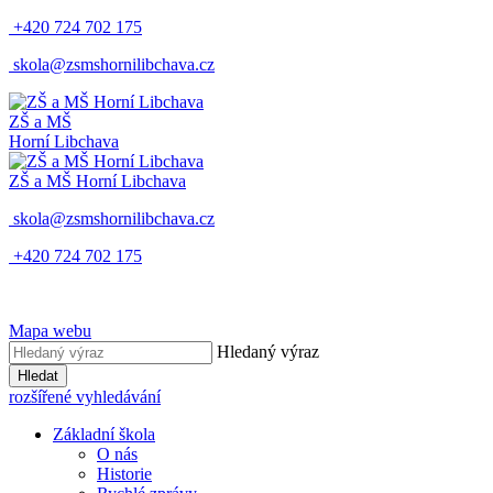
+420 724 702 175
skola@zsmshornilibchava.cz
ZŠ
a
MŠ
Horní Libchava
ZŠ
a
MŠ
Horní Libchava
skola@zsmshornilibchava.cz
+420 724 702 175
Mapa webu
Hledaný výraz
Hledat
rozšířené vyhledávání
Základní škola
O nás
Historie