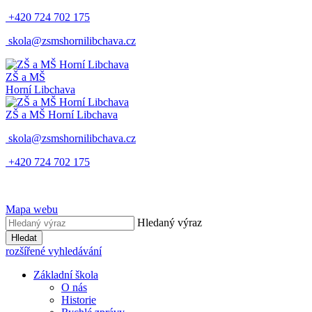
+420 724 702 175
skola@zsmshornilibchava.cz
ZŠ
a
MŠ
Horní Libchava
ZŠ
a
MŠ
Horní Libchava
skola@zsmshornilibchava.cz
+420 724 702 175
Mapa webu
Hledaný výraz
Hledat
rozšířené vyhledávání
Základní škola
O nás
Historie