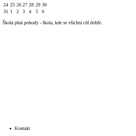
24
25
26
27
28
29
30
31
1
2
3
4
5
6
Škola plná pohody - škola, kde se všichni cítí dobře.
Kontakt