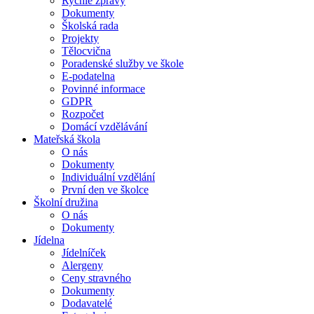
Rychlé zprávy
Dokumenty
Školská rada
Projekty
Tělocvična
Poradenské služby ve škole
E-podatelna
Povinné informace
GDPR
Rozpočet
Domácí vzdělávání
Mateřská škola
O nás
Dokumenty
Individuální vzdělání
První den ve školce
Školní družina
O nás
Dokumenty
Jídelna
Jídelníček
Alergeny
Ceny stravného
Dokumenty
Dodavatelé