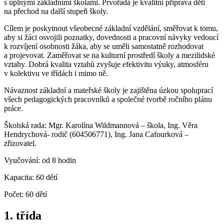
s úplnými základními školami. Prvořadá je kvalitní příprava dětí
na přechod na další stupeň školy.
Cílem je poskytnout všeobecné základní vzdělání, směřovat k tomu,
aby si žáci osvojili poznatky, dovednosti a pracovní návyky vedoucí
k rozvíjení osobnosti žáka, aby se uměli samostatně rozhodovat
a projevovat. Zaměřovat se na kulturní prostředí školy a mezilidské
vztahy. Dobrá kvalita vztahů zvyšuje efektivitu výuky, atmosféru
v kolektivu ve třídách i mimo ně.
Návaznost základní a mateřské školy je zajištěna úzkou spoluprací
všech pedagogických pracovníků a společné tvorbě ročního plánu
práce.
Školská rada: Mgr. Karolína Wildmannová – škola, Ing. Věra
Hendrychová- rodič (604506771), Ing. Jana Cafourková –
zřizovatel.
Vyučování: od 8 hodin
Kapacita: 60 dětí
Počet: 60 dětí
1. třída