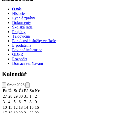
O nás
Historie
Rychlé zprávy
Dokumenty
Školská rada
Projekty
Tělocvična
Poradenské služby ve škole
E-podatelna
Povinné informace
GDPR
Rozpočet
Domácí vzdělávání
Kalendář
Srpen
2026
Po
Út
St
Čt
Pá
So
Ne
27
28
29
30
31
1
2
3
4
5
6
7
8
9
10
11
12
13
14
15
16
17
18
19
20
21
22
23