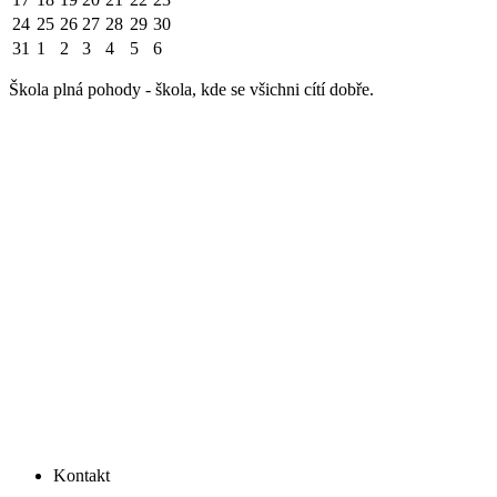
24
25
26
27
28
29
30
31
1
2
3
4
5
6
Škola plná pohody - škola, kde se všichni cítí dobře.
Kontakt