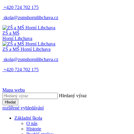
+420 724 702 175
skola@zsmshornilibchava.cz
ZŠ
a
MŠ
Horní Libchava
ZŠ
a
MŠ
Horní Libchava
skola@zsmshornilibchava.cz
+420 724 702 175
Mapa webu
Hledaný výraz
Hledat
rozšířené vyhledávání
Základní škola
O nás
Historie