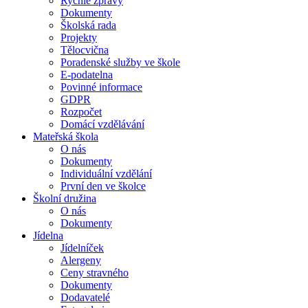
Rychlé zprávy
Dokumenty
Školská rada
Projekty
Tělocvična
Poradenské služby ve škole
E-podatelna
Povinné informace
GDPR
Rozpočet
Domácí vzdělávání
Mateřská škola
O nás
Dokumenty
Individuální vzdělání
První den ve školce
Školní družina
O nás
Dokumenty
Jídelna
Jídelníček
Alergeny
Ceny stravného
Dokumenty
Dodavatelé